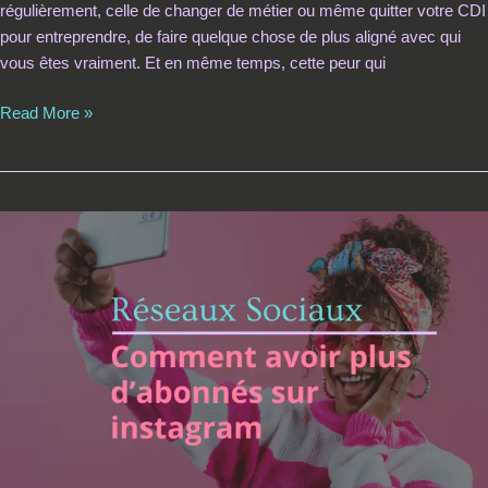
régulièrement, celle de changer de métier ou même quitter votre CDI
pour entreprendre, de faire quelque chose de plus aligné avec qui
vous êtes vraiment. Et en même temps, cette peur qui
Read More »
Comment
avoir
plus
d’abonnés
sur
Instagram
?
12
stratégies
à
mettre