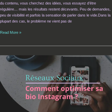
du contenu, vous cherchez des idées, vous essayez d’être
régulière… mais les résultats restent décevants. Peu de demandes,
peu de visibilité et parfois la sensation de parler dans le vide.Dans la
plupart des cas, le problème ne vient pas de
Read More »
Comment
optimiser
sa
bio
Instagram
pour
convertir
les
visiteurs
en