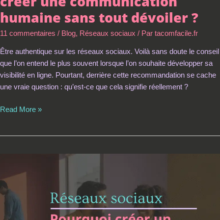
créer une communication
humaine sans tout dévoiler ?
11 commentaires
/
Blog
,
Réseaux sociaux
/ Par
tacomfacile.fr
Être authentique sur les réseaux sociaux. Voilà sans doute le conseil
que l’on entend le plus souvent lorsque l’on souhaite développer sa
visibilité en ligne. Pourtant, derrière cette recommandation se cache
une vraie question : qu’est-ce que cela signifie réellement ?
Read More »
Les
posts
collaboratifs
LinkedIn
:
vraie