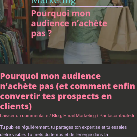
pas
(et
comment
enfin
convertir
tes
prospects
en
clients)
Pourquoi mon audience
n’achète pas (et comment enfin
convertir tes prospects en
clients)
Laisser un commentaire
/
Blog
,
Email Marketing
/ Par
tacomfacile.fr
Tu publies régulièrement, tu partages ton expertise et tu essaies
d’être visible. Tu mets du temps et de l’énergie dans ta