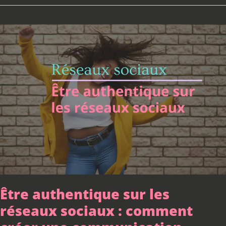
Être
authentique
sur
les
réseaux
sociaux
:
comment
créer
une
communication
humaine
sans
tout
Être authentique sur les
dévoiler
réseaux sociaux : comment
?