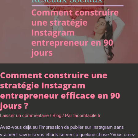
Instagram
entrepreneur
efficace
en
90
jours
?
Comment construire une
stratégie Instagram
entrepreneur efficace en 90
jours ?
Laisser un commentaire
/
Blog
/ Par
tacomfacile.fr
Avez-vous déjà eu l’impression de publier sur Instagram sans
vraiment savoir si vos efforts servent à quelque chose ?Vous créez