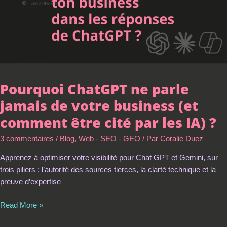
business
(et
comment
être
cité
par
les
Pourquoi ChatGPT ne parle
IA)
jamais de votre business (et
?
comment être cité par les IA) ?
3 commentaires
/
Blog
,
Web - SEO - GEO
/ Par
Coralie Duez
Apprenez à optimiser votre visibilité pour Chat GPT et Gemini, sur
trois piliers : l’autorité des sources tierces, la clarté technique et la
preuve d’expertise
Read More »