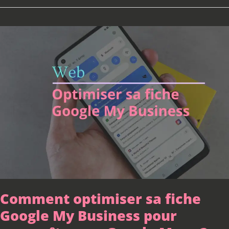
Comment
optimiser
sa
fiche
Google
My
Business
pour
apparaître
sur
Google
Maps
?
Comment optimiser sa fiche
Google My Business pour