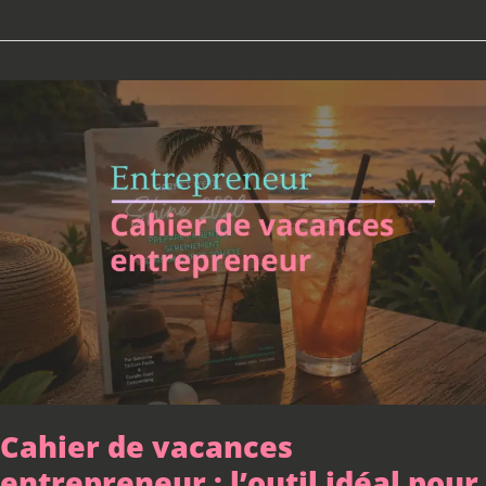
Cahier
de
vacances
entrepreneur
:
l’outil
idéal
pour
préparer
votre
rentrée
Cahier de vacances
entrepreneur : l’outil idéal pour