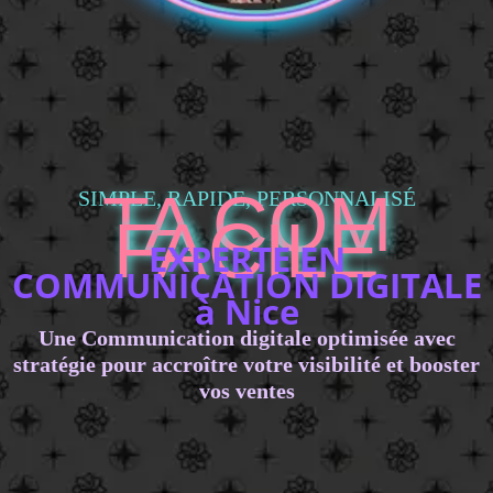
TA COM
SIMPLE, RAPIDE, PERSONNALISÉ
FACILE
EXPERTE EN
COMMUNICATION DIGITALE
à Nice
Une Communication digitale optimisée avec
stratégie pour accroître votre visibilité et booster
vos ventes