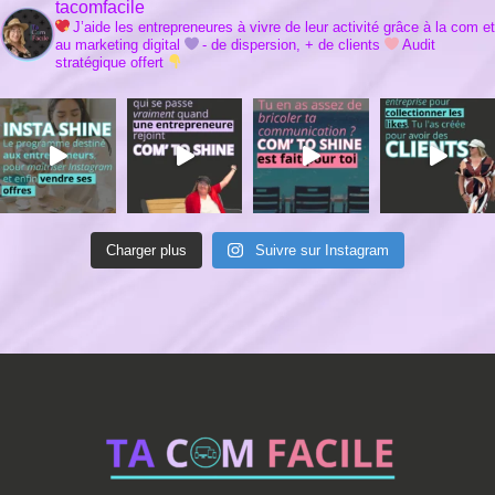
tacomfacile
J’aide les entrepreneures à vivre de leur activité grâce à la com et
au marketing digital
- de dispersion, + de clients
Audit
stratégique offert
Charger plus
Suivre sur Instagram