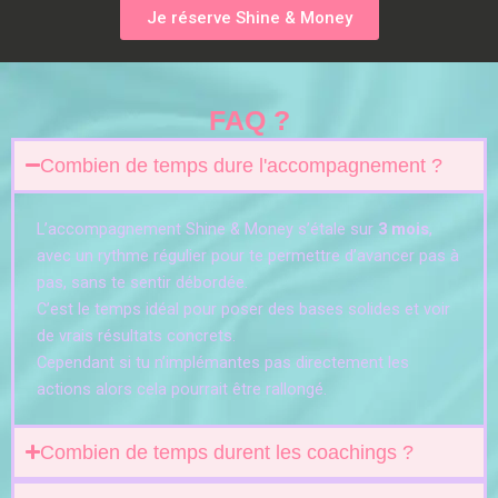
Je réserve Shine & Money
FAQ ?
Combien de temps dure l'accompagnement ?
L’accompagnement Shine & Money s’étale sur
3 mois
,
avec un rythme régulier pour te permettre d’avancer pas à
pas, sans te sentir débordée.
C’est le temps idéal pour poser des bases solides et voir
de vrais résultats concrets.
Cependant si tu n’implémantes pas directement les
actions alors cela pourrait être rallongé.
Combien de temps durent les coachings ?