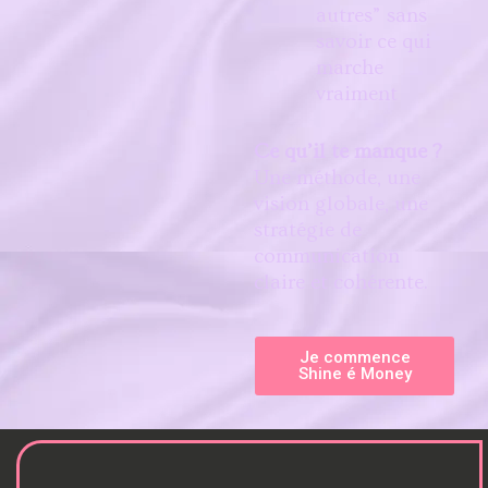
autres” sans
savoir ce qui
marche
vraiment
Ce qu’il te manque ?
Une méthode, une
vision globale, une
stratégie de
communication
claire et cohérente.
Je commence
Shine é Money