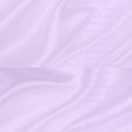
Tu as une
offre… mais tu
ne sais pas la
présenter
clairement
Tu veux créer
un site ou une
newsletter…
mais tu ne sais
pas par quoi
commencer
Tu passes
beaucoup de
temps sur
Instagram sans
retombées
Tu es fatiguée
de faire
“comme les