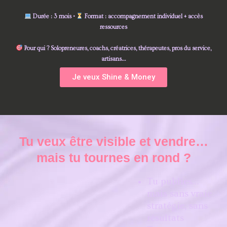
Durée :
3 mois •
Format :
accompagnement individuel + accès
ressources
Pour qui ?
Solopreneures, coachs, créatrices, thérapeutes, pros du service,
artisans…
Je veux Shine & Money
Tu veux être visible et vendre…
mais tu tournes en rond ?
Tu publies…
mais sans vraie
stratégie, sans
résultats