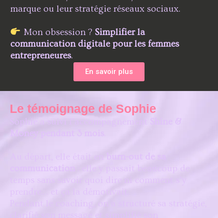
marque ou leur stratégie réseaux sociaux.
Mon obsession ?
Simplifier la
communication digitale pour les femmes
entrepreneures
.
En savoir plus
Le témoignage de Sophie
Sophie a suivi l’accompagnement
Shine &
Money pendant 3 mois
.
Au départ, elle était en
burn-out de sa
communication
: elle y passait beaucoup de
temps sans savoir quoi dire ni comment s’y
prendre… et ça la démotivait.
Pendant le coaching, on a structuré sa stratégie,
clarifié son message et simplifié son