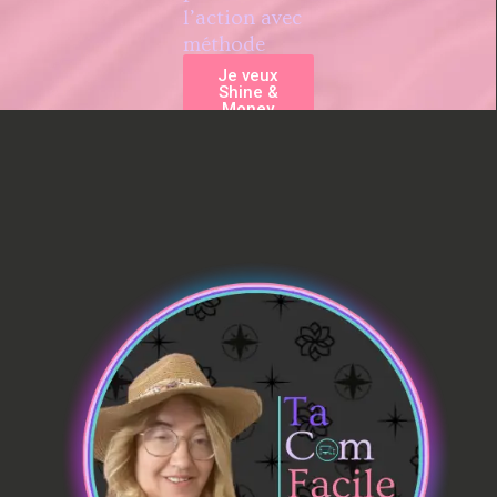
l’action avec
méthode
Je veux
Shine &
Money