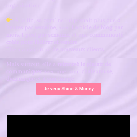
organisation.
À la fin, sa com’ ne lui prenait plus que
3
heures par semaine
, avec
1 article de blog par
mois
,
1 post par semaine
, et une
communauté
créée pour fédérer et vendre
.
Elle a aussi attiré
de nouveaux clients
…
Mais surtout, elle a
retrouvé le plaisir de
communiquer
avec une com’
chaleureuse,
dynamique et à son image
.
Je veux Shine & Money