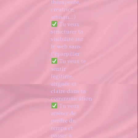
thérapeute,
créatrice,
artisan…)
Tu veux
structurer ta
visibilité sur
le web sans
t’éparpiller
Tu veux te
sentir
légitime,
alignée et
claire dans ta
communication
Tu veux
arrêter de
perdre du
temps et
passer à